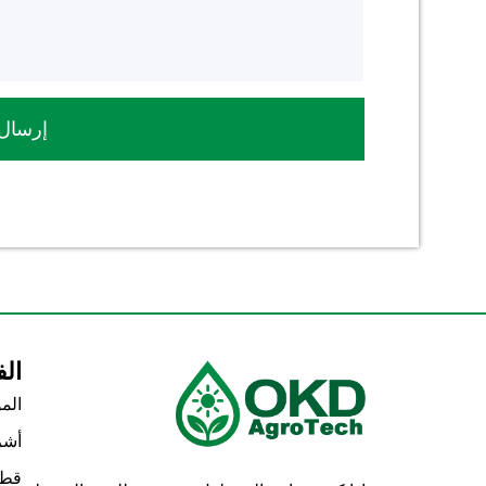
إرسال
الف
الم
أشر
قطع