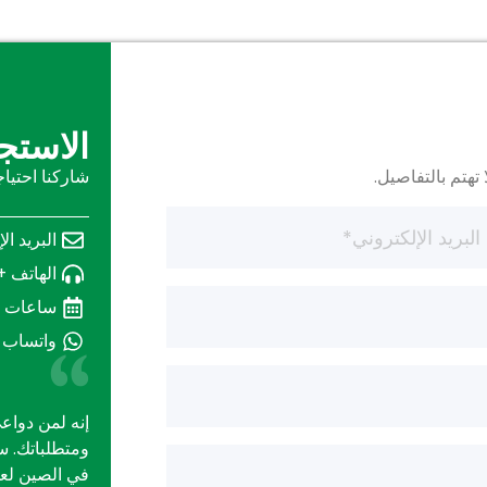
الاستجا
تهتم بالتفاصيل.
شاركنا احتيا
البريد ال
الهاتف +613669275267
ساعات العمل م
واتساب +3669275267
إنه لمن دواع
في الصين لع