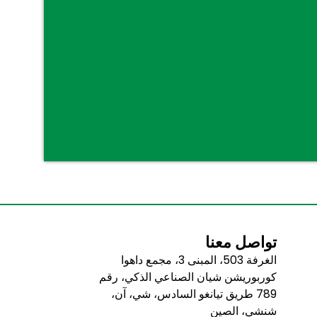
تواصل معنا
الغرفة 503، المبنى 3، مجمع داهوا
كوربوريشن شيان الصناعي الذكي، رقم
789 طريق تيانغو السادس، شي، آن،
شنشي، الصين