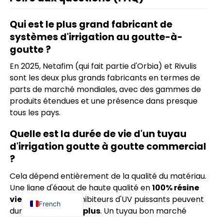
Qui est le plus grand fabricant de
systèmes d'irrigation au goutte-à-
goutte ?
En 2025, Netafim (qui fait partie d'Orbia) et Rivulis
sont les deux plus grands fabricants en termes de
parts de marché mondiales, avec des gammes de
produits étendues et une présence dans presque
Indonesian
tous les pays.
Portuguese
Quelle est la durée de vie d'un tuyau
Arabic
d'irrigation goutte à goutte commercial
Russian
?
Spanish
Cela dépend entièrement de la qualité du matériau.
Une ligne d'égout de haute qualité en
100% résine
English
vierge
avec des inhibiteurs d'UV puissants peuvent
French
durer
5 à 10 ans et plus
. Un tuyau bon marché