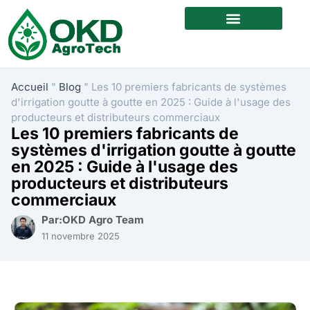
A propos de nous
Nous contacter
Accueil
"
Blog
"
Les 10 premiers fabricants de systèmes
d'irrigation goutte à goutte en 2025 : Guide à l'usage des
producteurs et distributeurs commerciaux
Les 10 premiers fabricants de
systèmes d'irrigation goutte à goutte
en 2025 : Guide à l'usage des
producteurs et distributeurs
commerciaux
Par:OKD Agro Team
11 novembre 2025