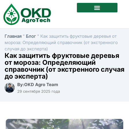
Свяжитесь с нами
Главная
"
Блог
"
Как защитить фруктовые деревья от
мороза: Определяющий справочник (от экстренного
случая до эксперта)
Как защитить фруктовые деревья
от мороза: Определяющий
справочник (от экстренного случая
до эксперта)
By:OKD Agro Team
29 сентября 2025 года