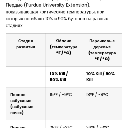
Пердью (Purdue University Extension),
показывающая критические температуры, при
которых погибают 10% и 90% бутонов на разных
стадиях.
Стадия
Яблони
Персиковые
развития
(температура
деревья
°F / °C)
(температура
°F / °C)
10% Kill /
10% Kill / 90%
90% Kill
Kill
Первое
15°F / -9°C
18°F / -8°C
набухание
(набухание
почек)
Полное
28°F / -2°C
26°F / -3°C