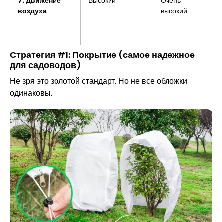
7. Движение
Высокий
Очень
Н
воздуха
высокий
Стратегия #1: Покрытие (самое надежное
для садоводов)
Не зря это золотой стандарт. Но не все обложки
одинаковы.