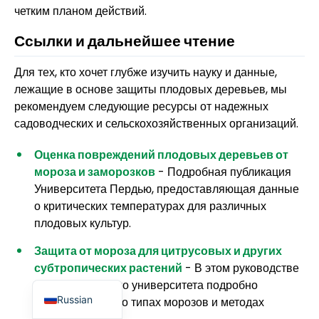
четким планом действий.
Ссылки и дальнейшее чтение
Для тех, кто хочет глубже изучить науку и данные,
лежащие в основе защиты плодовых деревьев, мы
рекомендуем следующие ресурсы от надежных
садоводческих и сельскохозяйственных организаций.
Оценка повреждений плодовых деревьев от
Indonesian
мороза и заморозков
- Подробная публикация
Portuguese
Университета Пердью, предоставляющая данные
о критических температурах для различных
French
плодовых культур.
Arabic
Защита от мороза для цитрусовых и других
Spanish
субтропических растений
- В этом руководстве
English
Калифорнийского университета подробно
Russian
рассказывается о типах морозов и методах