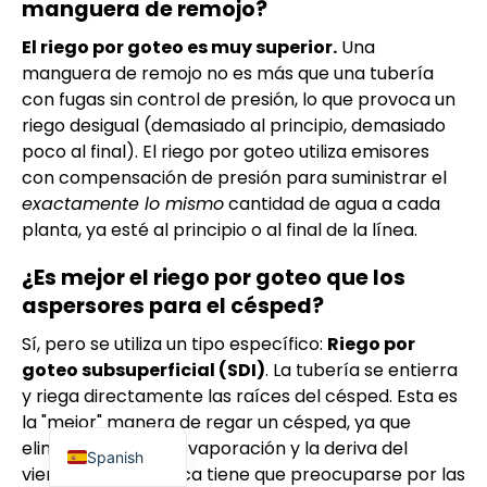
manguera de remojo?
El riego por goteo es muy superior.
Una
manguera de remojo no es más que una tubería
con fugas sin control de presión, lo que provoca un
riego desigual (demasiado al principio, demasiado
poco al final). El riego por goteo utiliza emisores
con compensación de presión para suministrar el
exactamente lo mismo
cantidad de agua a cada
planta, ya esté al principio o al final de la línea.
Indonesian
¿Es mejor el riego por goteo que los
Portuguese
aspersores para el césped?
French
Sí, pero se utiliza un tipo específico:
Riego por
Arabic
goteo subsuperficial (SDI)
. La tubería se entierra
Russian
y riega directamente las raíces del césped. Esta es
la "mejor" manera de regar un césped, ya que
English
elimina 100% de la evaporación y la deriva del
Spanish
viento, y usted nunca tiene que preocuparse por las