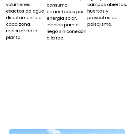
volúmenes
campos abiertos,
consumo
exactos de agua
huertos y
alimentadas por
directamente a
proyectos de
energía solar,
cada zona
paisajismo.
ideales para el
radicular de la
riego sin conexión
planta.
a la red.
Aplicaciones de nuestros
sistemas de riego
Las soluciones de riego OKD AgroTech se aplican
ampliamente en proyectos de agricultura y
paisajismo en todo el mundo. Nuestros productos
están diseñados para ahorrar agua, mejorar la
eficiencia y aumentar el rendimiento de los cultivos.