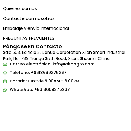
Quiénes somos
Contacte con nosotros
Embalaje y envío internacional
PREGUNTAS FRECUENTES
Póngase En Contacto
Sala 503, Edificio 3, Dahua Corporation Xi'an Smart Industrial
Park, No. 789 Tiangu Sixth Road, Xi,an, Shaanxi, China
Correo electrónico:
info@okdagro.com
Teléfono: +8613669275267
Horario: Lun-Vie 9:00AM - 6:00PM
Indonesian
WhatsApp: +8613669275267
Portuguese
French
Arabic
Russian