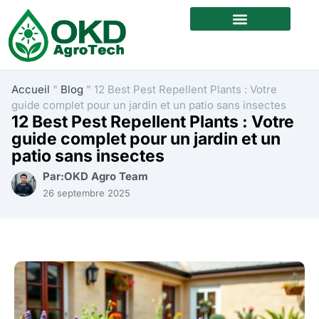
A propos de nous
Nous contacter
Accueil
"
Blog
"
12 Best Pest Repellent Plants : Votre
guide complet pour un jardin et un patio sans insectes
12 Best Pest Repellent Plants : Votre
guide complet pour un jardin et un
patio sans insectes
Par:OKD Agro Team
26 septembre 2025