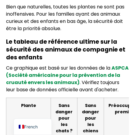
Bien que naturelles, toutes les plantes ne sont pas
inoffensives. Pour les familles ayant des animaux
curieux et des enfants en bas âge, la sécurité doit
être la priorité absolue.
Le tableau de référence ultime sur la
sécurité des animaux de compagnie et
des enfants
Indonesian
Ce graphique est basé sur les données de la
ASPCA
(Société américaine pour la prévention de la
Portuguese
cruauté envers les animaux)
. Vérifiez toujours
Arabic
leur base de données officielle avant d'acheter.
Russian
Plante
Sans
Sans
Préoccupa
Spanish
danger
danger
premièr
English
pour
pour
les
les
French
chats ?
chiens