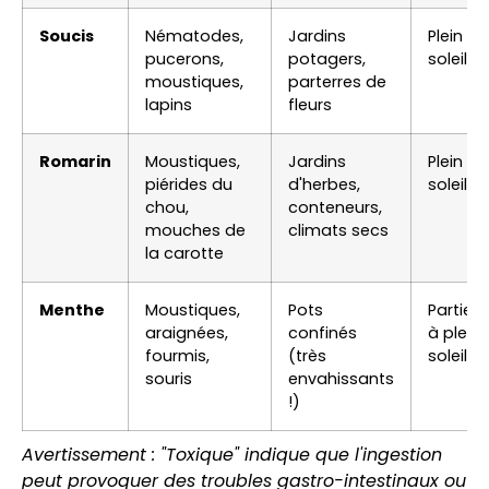
Soucis
Nématodes,
Jardins
Plein
pucerons,
potagers,
soleil
moustiques,
parterres de
lapins
fleurs
Romarin
Moustiques,
Jardins
Plein
piérides du
d'herbes,
soleil
chou,
conteneurs,
mouches de
climats secs
la carotte
Menthe
Moustiques,
Pots
Partiel
araignées,
confinés
à plein
fourmis,
(très
soleil
souris
envahissants
!)
Avertissement : "Toxique" indique que l'ingestion
peut provoquer des troubles gastro-intestinaux ou