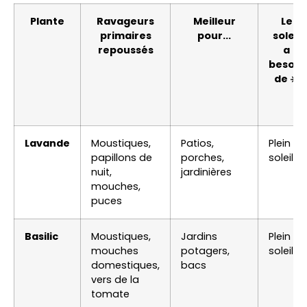
Plante
Ravageurs
Meilleur
Le
primaires
pour...
soleil
repoussés
a
besoin
de ☀️
Lavande
Moustiques,
Patios,
Plein
papillons de
porches,
soleil
nuit,
jardinières
mouches,
puces
Basilic
Moustiques,
Jardins
Plein
mouches
potagers,
soleil
domestiques,
bacs
vers de la
tomate