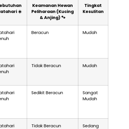
ebutuhan
Keamanan Hewan
Tingkat
atahari ☀️
Peliharaan (Kucing
Kesulitan
& Anjing) 🐾
atahari
Beracun
Mudah
enuh
atahari
Tidak Beracun
Mudah
enuh
atahari
Sedikit Beracun
Sangat
enuh
Mudah
atahari
Tidak Beracun
Sedang