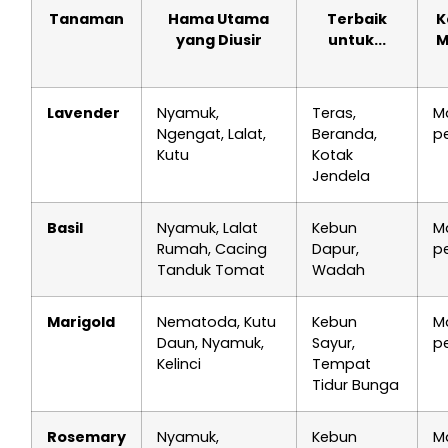
Tanaman
Hama Utama
Terbaik
K
yang Diusir
untuk...
M
Lavender
Nyamuk,
Teras,
M
Ngengat, Lalat,
Beranda,
p
Kutu
Kotak
Jendela
Basil
Nyamuk, Lalat
Kebun
M
Rumah, Cacing
Dapur,
p
Tanduk Tomat
Wadah
Marigold
Nematoda, Kutu
Kebun
M
Daun, Nyamuk,
Sayur,
p
Kelinci
Tempat
Tidur Bunga
Rosemary
Nyamuk,
Kebun
M