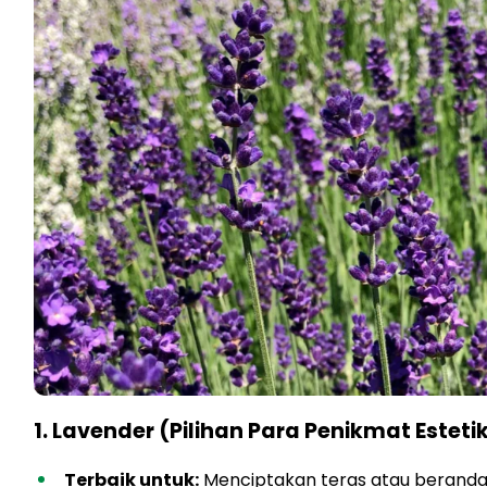
1. Lavender (Pilihan Para Penikmat Esteti
Terbaik untuk:
Menciptakan teras atau beranda