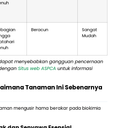
enuh
ebagian
Beracun
Sangat
ingga
Mudah
atahari
enuh
i dapat menyebabkan gangguan pencernaan
n dengan
Situs web ASPCA
untuk informasi
gaimana Tanaman Ini Sebenarnya
tanaman mengusir hama berakar pada biokimia
k dan Senyawa Esensial